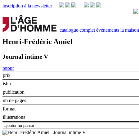
inscription à la newsletter
catalogue complet
événements
la maison
Henri-Frédéric Amiel
Journal intime V
retour
prix
isbn
publication
nb de pages
format
illustrations